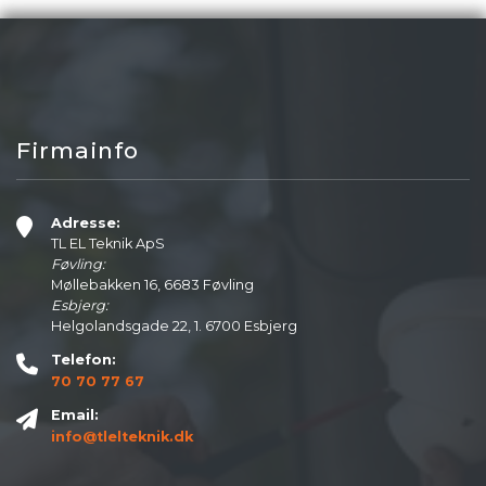
Firmainfo
Adresse:
TL EL Teknik ApS
Føvling:
Møllebakken 16, 6683 Føvling
Esbjerg:
Helgolandsgade 22, 1. 6700 Esbjerg
Telefon:
70 70 77 67
Email:
info@tlelteknik.dk