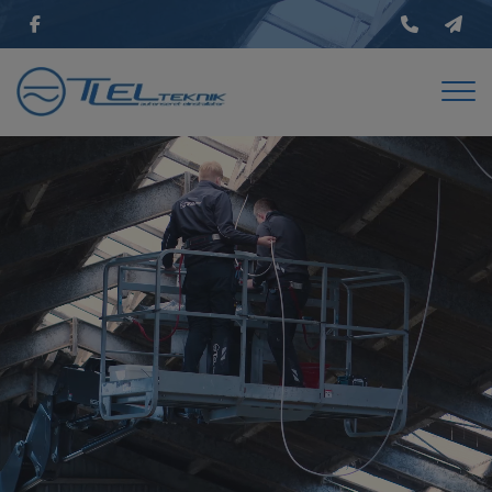
Gå
til
hovedindhold