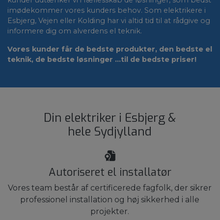
kunder udtænker vi i fællesskab de løsninger, som bedst
imødekommer vores kunders behov. Som elektrikere i
Esbjerg, Vejen eller Kolding har vi altid tid til at rådgive og
informere dig om alverdens el teknik.
Vores kunder får de bedste produkter, den bedste el
teknik, de bedste løsninger ...til de bedste priser!
Din elektriker i Esbjerg &
hele Sydjylland
Autoriseret el installatør
Vores team består af certificerede fagfolk, der sikrer
professionel installation og høj sikkerhed i alle
projekter.