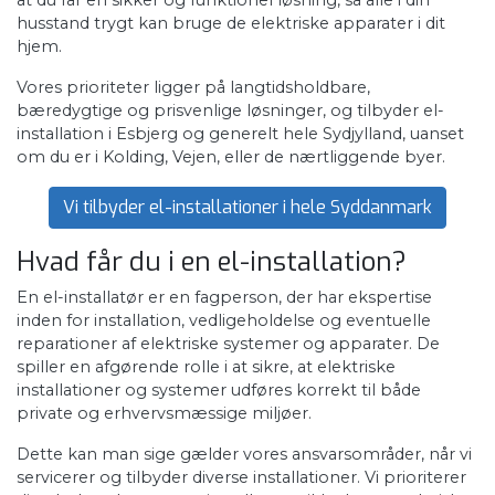
at du får en sikker og funktionel løsning, så alle i din
husstand trygt kan bruge de elektriske apparater i dit
hjem.
Vores prioriteter ligger på langtidsholdbare,
bæredygtige og prisvenlige løsninger, og tilbyder el-
installation i Esbjerg og generelt hele Sydjylland, uanset
om du er i Kolding, Vejen, eller de nærtliggende byer.
Vi tilbyder el-installationer i hele Syddanmark
Hvad får du i en el-installation?
En el-installatør er en fagperson, der har ekspertise
inden for installation, vedligeholdelse og eventuelle
reparationer af elektriske systemer og apparater. De
spiller en afgørende rolle i at sikre, at elektriske
installationer og systemer udføres korrekt til både
private og erhvervsmæssige miljøer.
Dette kan man sige gælder vores ansvarsområder, når vi
servicerer og tilbyder diverse installationer. Vi prioriterer