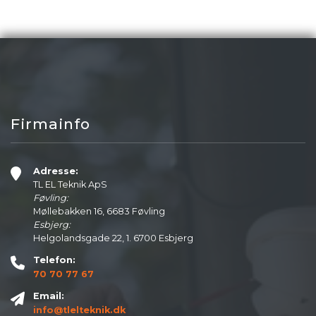
Firmainfo
Adresse:
TL EL Teknik ApS
Føvling:
Møllebakken 16, 6683 Føvling
Esbjerg:
Helgolandsgade 22, 1. 6700 Esbjerg
Telefon:
70 70 77 67
Email:
info@tlelteknik.dk