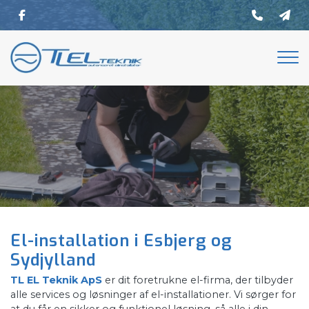
Gå
til
hovedindhold
El-installation i Esbjerg og
Sydjylland
TL EL Teknik ApS
er dit foretrukne el-firma, der tilbyder
alle services og løsninger af el-installationer. Vi sørger for